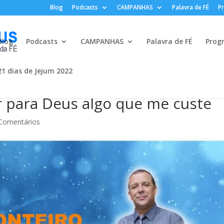
Blog
Podcasts
CAMPANHAS
Palavra de FÉ
P
Blog
Podcasts
CAMPANHAS
Palavra de FÉ
Prog
21 dias de Jejum 2022
 para Deus algo que me custe
Comentários