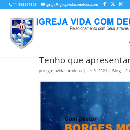
11-963561828
igreja@igrejavidacomdeus.com
Tenho que apresentar
por
igrejavidacomdeus
|
set 3, 2021
|
Blog
|
0 