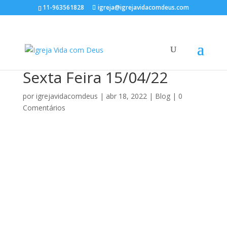
11-963561828
igreja@igrejavidacomdeus.com
Sexta Feira 15/04/22
por
igrejavidacomdeus
|
abr 18, 2022
|
Blog
|
0
Comentários