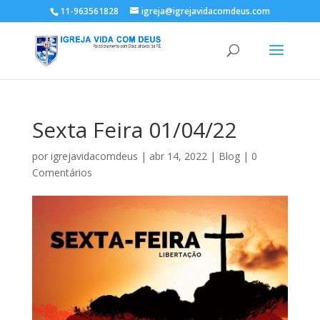
11-963561828
igreja@igrejavidacomdeus.com
Sexta Feira 01/04/22
por
igrejavidacomdeus
|
abr 14, 2022
|
Blog
|
0
Comentários