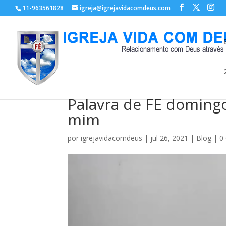
11-963561828
igreja@igrejavidacomdeus.com
Palavra de FÉ domingo
mim
por
igrejavidacomdeus
|
jul 26, 2021
|
Blog
|
0