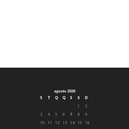
agosto 2026
S
T
Q
Q
S
S
D
1
2
3
4
5
6
7
8
9
10
11
12
13
14
15
16