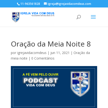
11-963561828
igreja@igrejavidacomdeus.com
Oração da Meia Noite 8
por
igrejavidacomdeus
|
jun 11, 2021
|
Oração da
meia noite
|
0 Comentários