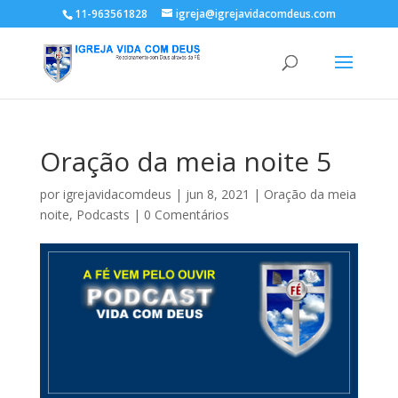
11-963561828
igreja@igrejavidacomdeus.com
Oração da meia noite 5
por
igrejavidacomdeus
|
jun 8, 2021
|
Oração da meia
noite
,
Podcasts
|
0 Comentários