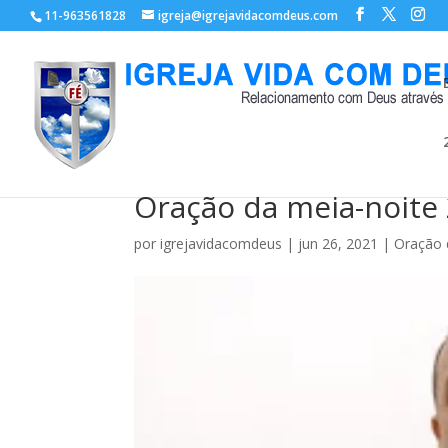
11-963561828
igreja@igrejavidacomdeus.com
Oração da meia-noite
por
igrejavidacomdeus
|
jun 26, 2021
|
Oração 