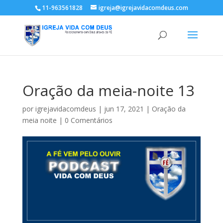
11-963561828
igreja@igrejavidacomdeus.com
Oração da meia-noite 13
por
igrejavidacomdeus
|
jun 17, 2021
|
Oração da
meia noite
|
0 Comentários