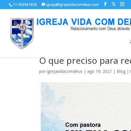
11-963561828
igreja@igrejavidacomdeus.com
O que preciso para re
por
igrejavidacomdeus
|
ago 19, 2021
|
Blog
|