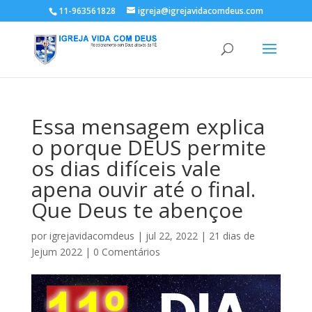
11-963561828
igreja@igrejavidacomdeus.com
Essa mensagem explica
o porque DEUS permite
os dias difíceis vale
apena ouvir até o final.
Que Deus te abençoe
por
igrejavidacomdeus
|
jul 22, 2022
|
21 dias de
Jejum 2022
|
0 Comentários