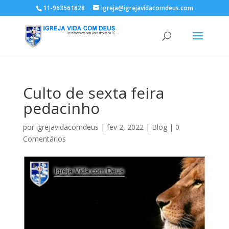
11-963561828
igreja@igrejavidacomdeus.com
Culto de sexta feira
pedacinho
por
igrejavidacomdeus
|
fev 2, 2022
|
Blog
|
0
Comentários