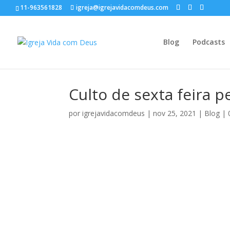
11-963561828
igreja@igrejavidacomdeus.com
Blog
Podcasts
Culto de sexta feira 
por
igrejavidacomdeus
|
nov 25, 2021
|
Blog
|