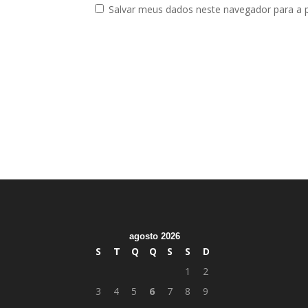
Salvar meus dados neste navegador para a 
agosto 2026
S
T
Q
Q
S
S
D
1
2
3
4
5
6
7
8
9