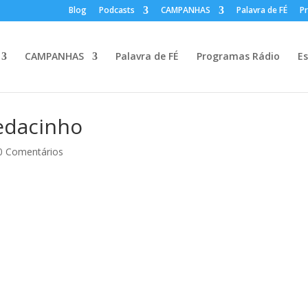
Blog
Podcasts
CAMPANHAS
Palavra de FÉ
P
CAMPANHAS
Palavra de FÉ
Programas Rádio
Es
pedacinho
0 Comentários