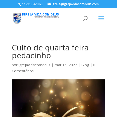
11-963561828
igreja@igrejavidacomdeus.com
Culto de quarta feira
pedacinho
por
igrejavidacomdeus
|
mar 16, 2022
|
Blog
|
0
Comentários