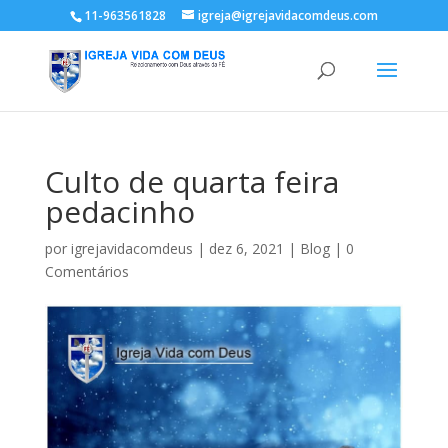
11-963561828
igreja@igrejavidacomdeus.com
Culto de quarta feira
pedacinho
por
igrejavidacomdeus
|
dez 6, 2021
|
Blog
|
0
Comentários