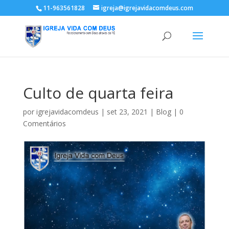
11-963561828
igreja@igrejavidacomdeus.com
Culto de quarta feira
por
igrejavidacomdeus
|
set 23, 2021
|
Blog
|
0
Comentários