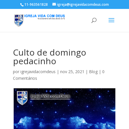
11-963561828
igreja@igrejavidacomdeus.com
Culto de domingo
pedacinho
por
igrejavidacomdeus
|
nov 25, 2021
|
Blog
|
0
Comentários