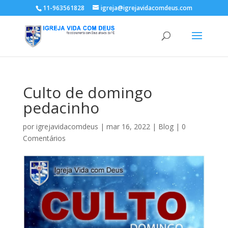
11-963561828
igreja@igrejavidacomdeus.com
Culto de domingo
pedacinho
por
igrejavidacomdeus
|
mar 16, 2022
|
Blog
|
0
Comentários