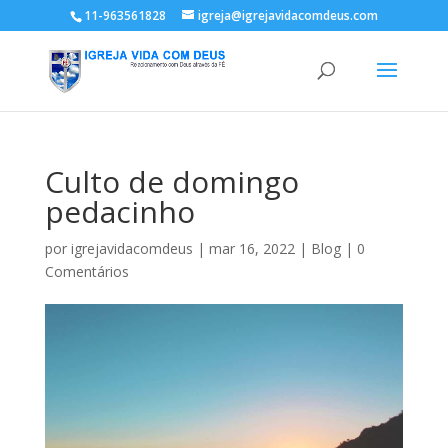
11-963561828
igreja@igrejavidacomdeus.com
Culto de domingo
pedacinho
por
igrejavidacomdeus
|
mar 16, 2022
|
Blog
|
0
Comentários