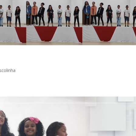
scolinha