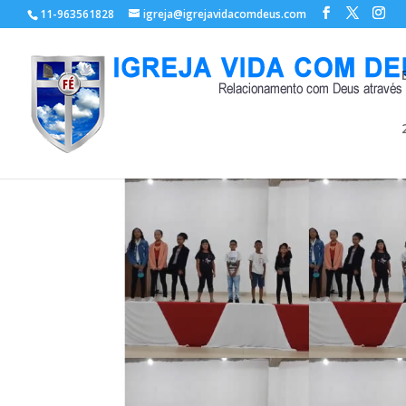
11-963561828
igreja@igrejavidacomdeus.com