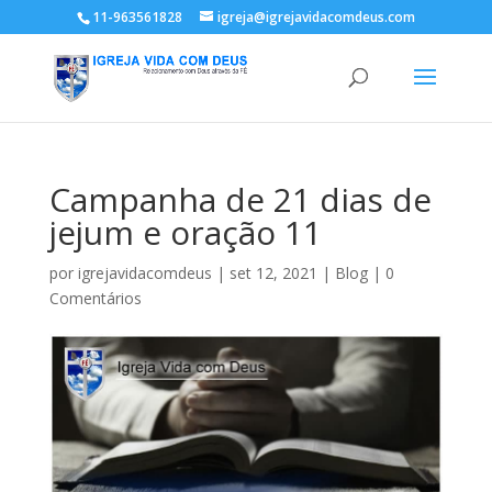
11-963561828
igreja@igrejavidacomdeus.com
Campanha de 21 dias de
jejum e oração 11
por
igrejavidacomdeus
|
set 12, 2021
|
Blog
|
0
Comentários