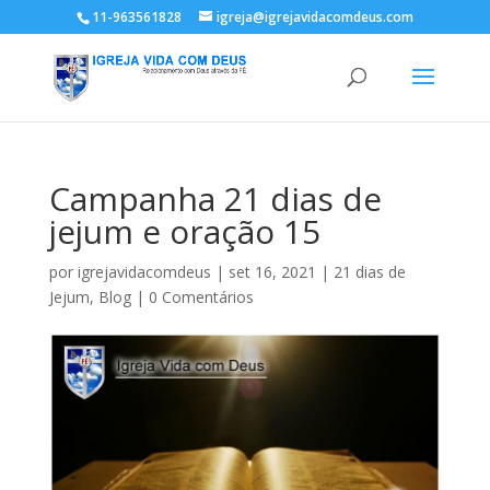
11-963561828
igreja@igrejavidacomdeus.com
Campanha 21 dias de
jejum e oração 15
por
igrejavidacomdeus
|
set 16, 2021
|
21 dias de
Jejum
,
Blog
|
0 Comentários