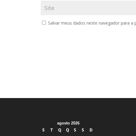
Salvar meus dados neste navegador para a 
agosto 2026
S
T
Q
Q
S
S
D