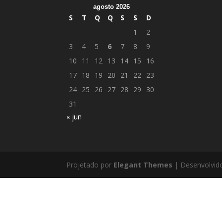
agosto 2026
S
T
Q
Q
S
S
D
1
2
3
4
5
6
7
8
9
10
11
12
13
14
15
16
17
18
19
20
21
22
23
24
25
26
27
28
29
30
31
« jun
Projetado por
Elegant Themes
| Desenvolvid