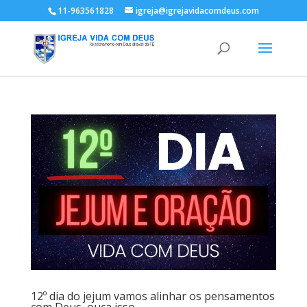
11-963561828
igreja@igrejavidacomdeus.com
12º dia do jejum vamos alinhar os pensamentos
com Deus, ouça isso