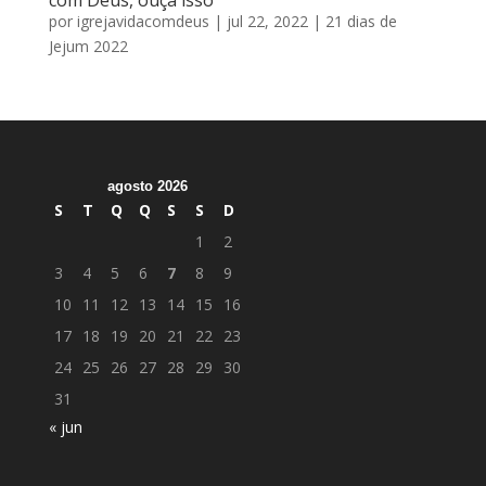
por
igrejavidacomdeus
|
jul 22, 2022
|
21 dias de
Jejum 2022
agosto 2026
S
T
Q
Q
S
S
D
1
2
3
4
5
6
7
8
9
10
11
12
13
14
15
16
17
18
19
20
21
22
23
24
25
26
27
28
29
30
31
« jun