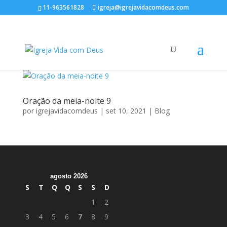
11-963561828
igreja@igrejavidacomdeus.com
Oração da meia-noite 9
por
igrejavidacomdeus
|
set 10, 2021
|
Blog
agosto 2026
S
T
Q
Q
S
S
D
1
2
3
4
5
6
7
8
9