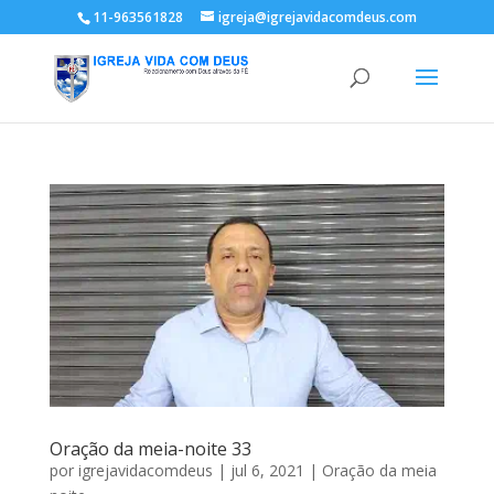
11-963561828
igreja@igrejavidacomdeus.com
Oração da meia-noite 33
por
igrejavidacomdeus
|
jul 6, 2021
|
Oração da meia