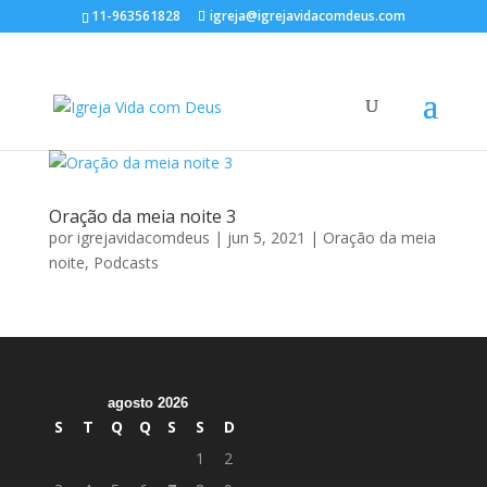
11-963561828
igreja@igrejavidacomdeus.com
Oração da meia noite 3
por
igrejavidacomdeus
|
jun 5, 2021
|
Oração da meia
noite
,
Podcasts
agosto 2026
S
T
Q
Q
S
S
D
1
2