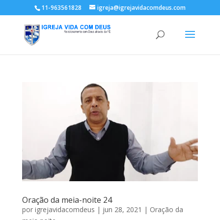
11-963561828
igreja@igrejavidacomdeus.com
Oração da meia-noite 24
por
igrejavidacomdeus
|
jun 28, 2021
|
Oração da