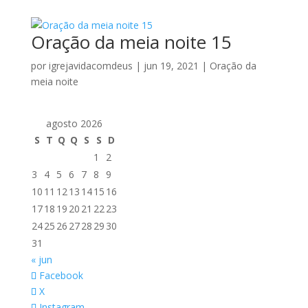
Oração da meia noite 15
por
igrejavidacomdeus
|
jun 19, 2021
|
Oração da
meia noite
agosto 2026
S
T
Q
Q
S
S
D
1
2
3
4
5
6
7
8
9
10
11
12
13
14
15
16
17
18
19
20
21
22
23
24
25
26
27
28
29
30
31
« jun
Facebook
X
Instagram