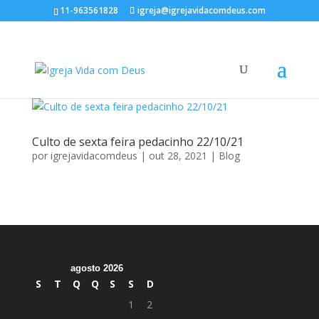
11-963561828
igreja@igrejavidacomdeus.com
Culto de sexta feira pedacinho 22/10/21
por
igrejavidacomdeus
|
out 28, 2021
|
Blog
agosto 2026
S
T
Q
Q
S
S
D
1
2