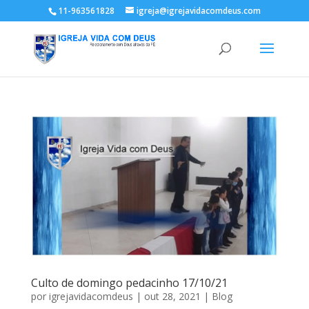
11-963561828
igreja@igrejavidacomdeus.com
Culto de domingo pedacinho 17/10/21
por
igrejavidacomdeus
|
out 28, 2021
|
Blog