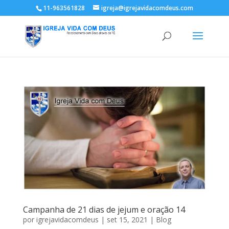
11-963561828
igreja@igrejavidacomdeus.com
Campanha de 21 dias de jejum e oração 14
por
igrejavidacomdeus
|
set 15, 2021
|
Blog