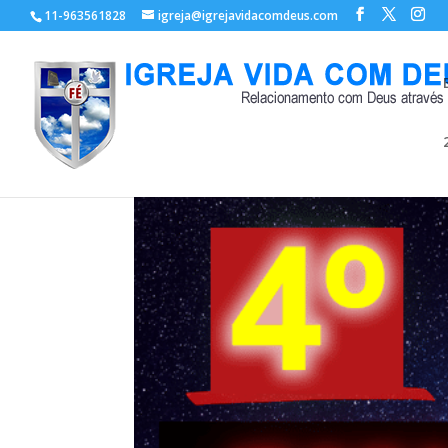
11-963561828
igreja@igrejavidacomdeus.com