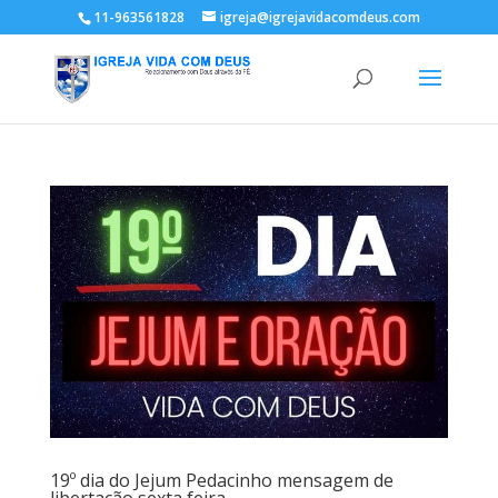
11-963561828
igreja@igrejavidacomdeus.com
19º dia do Jejum Pedacinho mensagem de
libertação sexta feira