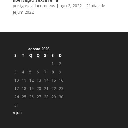
por
igrejavidacomdeus
|
ago 2, 2022
|
21 dias de
Jejum 2022
agosto 2026
S
T
Q
Q
S
S
D
1
2
3
4
5
6
7
8
9
10
11
12
13
14
15
16
17
18
19
20
21
22
23
24
25
26
27
28
29
30
31
« jun